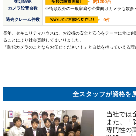
街頭防犯
約1200台
カメラ設置台数
※街頭以外の一般家庭や企業向けカメラも数多
過去クレーム件数
0件
長年、セキュリティハウスは、お役様の安全と安心をテーマに常に創
ることにより社会貢献してまいりました。
「防犯カメラのことならお任せください！」と自信を持っていえる理
全スタッフが資格を
当社では
また、「
専門性の